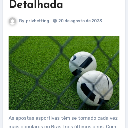
Detalhada
By
privbetting
20 de agosto de 2023
As apostas esportivas têm se tornado cada vez
mais populares no Brasil nos últimos anos. Com