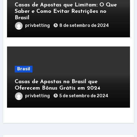
Casas de Apostas que Limitam: O Que
Saber e Como Evitar Restrições no
Brasil
privbetting
8 de setembro de 2024
Brasil
Casas de Apostas no Brasil que
Oferecem Bônus Grátis em 2024
privbetting
5 de setembro de 2024