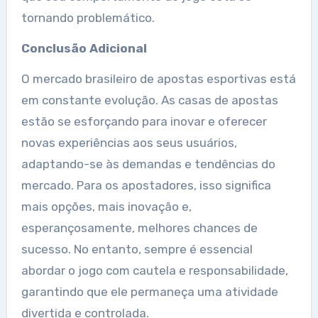
tornando problemático.
Conclusão Adicional
O mercado brasileiro de apostas esportivas está
em constante evolução. As casas de apostas
estão se esforçando para inovar e oferecer
novas experiências aos seus usuários,
adaptando-se às demandas e tendências do
mercado. Para os apostadores, isso significa
mais opções, mais inovação e,
esperançosamente, melhores chances de
sucesso. No entanto, sempre é essencial
abordar o jogo com cautela e responsabilidade,
garantindo que ele permaneça uma atividade
divertida e controlada.