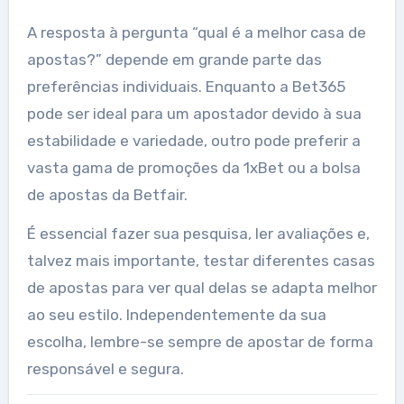
A resposta à pergunta “qual é a melhor casa de
apostas?” depende em grande parte das
preferências individuais. Enquanto a Bet365
pode ser ideal para um apostador devido à sua
estabilidade e variedade, outro pode preferir a
vasta gama de promoções da 1xBet ou a bolsa
de apostas da Betfair.
É essencial fazer sua pesquisa, ler avaliações e,
talvez mais importante, testar diferentes casas
de apostas para ver qual delas se adapta melhor
ao seu estilo. Independentemente da sua
escolha, lembre-se sempre de apostar de forma
responsável e segura.