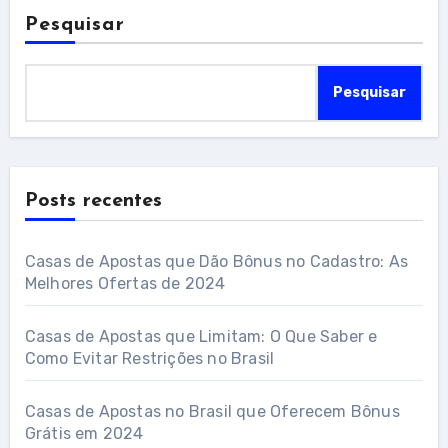
Pesquisar
Pesquisar
Posts recentes
Casas de Apostas que Dão Bônus no Cadastro: As
Melhores Ofertas de 2024
Casas de Apostas que Limitam: O Que Saber e
Como Evitar Restrições no Brasil
Casas de Apostas no Brasil que Oferecem Bônus
Grátis em 2024