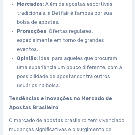
Mercados
: Além de apostas esportivas
tradicionais, a Betfair é famosa por sua
bolsa de apostas.
Promoções
: Ofertas regulares,
especialmente em torno de grandes
eventos.
Opinião
: Ideal para aqueles que procuram
uma experiência um pouco diferente, com a
possibilidade de apostar contra outros
usuários na bolsa.
Tendências e Inovações no Mercado de
Apostas Brasileiro
O mercado de apostas brasileiro tem vivenciado
mudanças significativas e o surgimento de