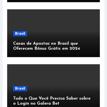
Brasil
Casas de Apostas no Brasil que
Oferecem Bônus Grátis em 2024
Brasil
Tudo o Que Você Precisa Saber sobre
o Login no Galera Bet