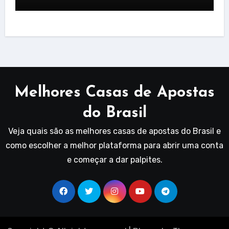
Melhores Casas de Apostas
do Brasil
Veja quais são as melhores casas de apostas do Brasil e
como escolher a melhor plataforma para abrir uma conta
e começar a dar palpites.