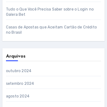
Tudo o Que Você Precisa Saber sobre o Login no
Galera Bet
Casas de Apostas que Aceitam Cartão de Crédito
no Brasil
Arquivos
outubro 2024
setembro 2024
agosto 2024