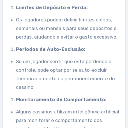
Limites de Depósito e Perda:
Os jogadores podem definir limites diários,
semanais ou mensais para seus depósitos e
perdas, ajudando a evitar o gasto excessivo.
Períodos de Auto-Exclusão:
Se um jogador sentir que está perdendo o
controle, pode optar por se auto-excluir
temporariamente ou permanentemente do
cassino.
Monitoramento de Comportamento:
Alguns cassinos utilizam inteligência artificial
para monitorar o comportamento dos