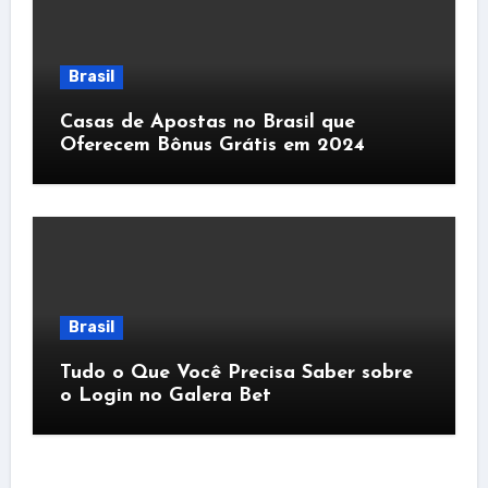
Brasil
Casas de Apostas no Brasil que
Oferecem Bônus Grátis em 2024
Brasil
Tudo o Que Você Precisa Saber sobre
o Login no Galera Bet