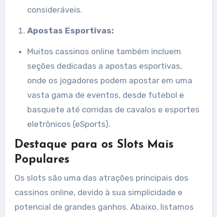
consideráveis.
Apostas Esportivas:
Muitos cassinos online também incluem
seções dedicadas a apostas esportivas,
onde os jogadores podem apostar em uma
vasta gama de eventos, desde futebol e
basquete até corridas de cavalos e esportes
eletrônicos (eSports).
Destaque para os Slots Mais
Populares
Os slots são uma das atrações principais dos
cassinos online, devido à sua simplicidade e
potencial de grandes ganhos. Abaixo, listamos