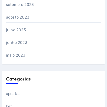
setembro 2023
agosto 2023
julho 2023
junho 2023
maio 2023
Categorias
apostas
bet