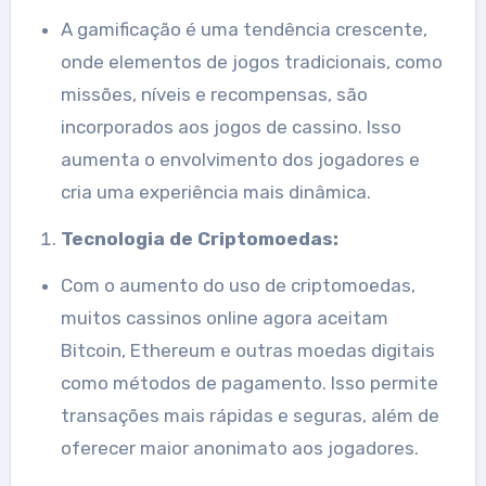
A gamificação é uma tendência crescente,
onde elementos de jogos tradicionais, como
missões, níveis e recompensas, são
incorporados aos jogos de cassino. Isso
aumenta o envolvimento dos jogadores e
cria uma experiência mais dinâmica.
Tecnologia de Criptomoedas:
Com o aumento do uso de criptomoedas,
muitos cassinos online agora aceitam
Bitcoin, Ethereum e outras moedas digitais
como métodos de pagamento. Isso permite
transações mais rápidas e seguras, além de
oferecer maior anonimato aos jogadores.