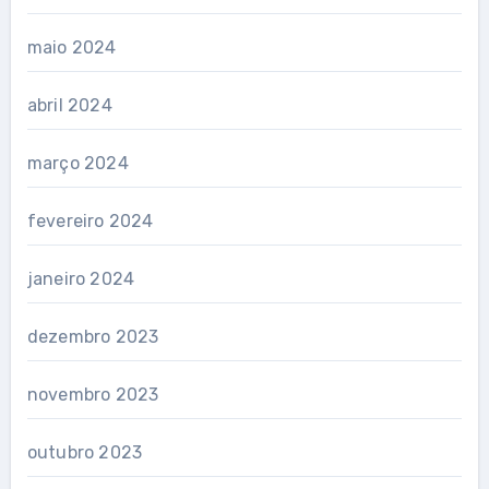
maio 2024
abril 2024
março 2024
fevereiro 2024
janeiro 2024
dezembro 2023
novembro 2023
outubro 2023