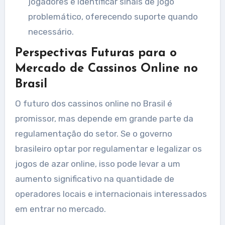
jogadores e identificar sinais de jogo
problemático, oferecendo suporte quando
necessário.
Perspectivas Futuras para o
Mercado de Cassinos Online no
Brasil
O futuro dos cassinos online no Brasil é
promissor, mas depende em grande parte da
regulamentação do setor. Se o governo
brasileiro optar por regulamentar e legalizar os
jogos de azar online, isso pode levar a um
aumento significativo na quantidade de
operadores locais e internacionais interessados
em entrar no mercado.