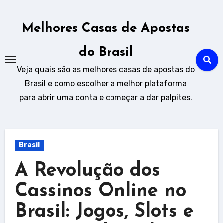
Skip
to
Melhores Casas de Apostas
content
do Brasil
Veja quais são as melhores casas de apostas do
Brasil e como escolher a melhor plataforma
para abrir uma conta e começar a dar palpites.
Brasil
A Revolução dos
Cassinos Online no
Brasil: Jogos, Slots e