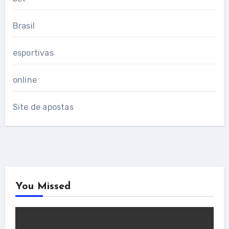
Brasil
esportivas
online
Site de apostas
You Missed