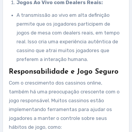
Jogos Ao Vivo com Dealers Reais:
A transmissão ao vivo em alta definição
permite que os jogadores participem de
jogos de mesa com dealers reais, em tempo
real. Isso cria uma experiência autêntica de
cassino que atrai muitos jogadores que
preferem a interação humana.
Responsabilidade e Jogo Seguro
Com o crescimento dos cassinos online,
também há uma preocupação crescente com o
jogo responsável. Muitos cassinos estão
implementando ferramentas para ajudar os
jogadores a manter o controle sobre seus
hábitos de jogo, como: