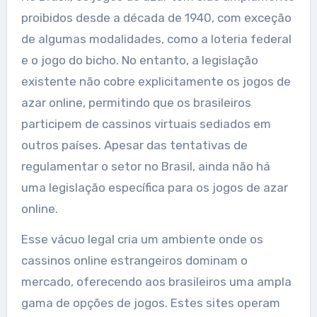
proibidos desde a década de 1940, com exceção
de algumas modalidades, como a loteria federal
e o jogo do bicho. No entanto, a legislação
existente não cobre explicitamente os jogos de
azar online, permitindo que os brasileiros
participem de cassinos virtuais sediados em
outros países. Apesar das tentativas de
regulamentar o setor no Brasil, ainda não há
uma legislação específica para os jogos de azar
online.
Esse vácuo legal cria um ambiente onde os
cassinos online estrangeiros dominam o
mercado, oferecendo aos brasileiros uma ampla
gama de opções de jogos. Estes sites operam