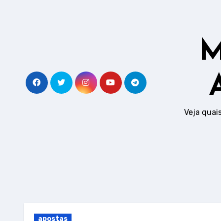
Skip
to
content
M
Veja quai
apostas