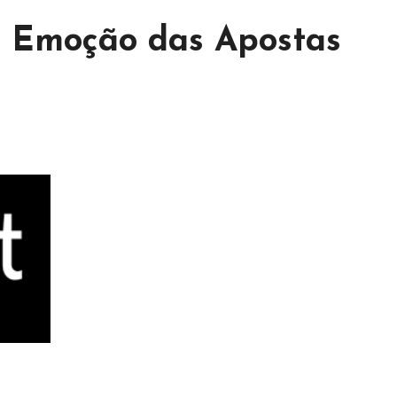
 a Emoção das Apostas