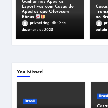
Ganhar nas Apostas
Esportivas com Casas de
Casas
Apostas que Oferecem
Trans
Bônus
no Br
privbetting
19 de
pr
dezembro de 2023
outubr
You Missed
Brasi
Brasil
Casa