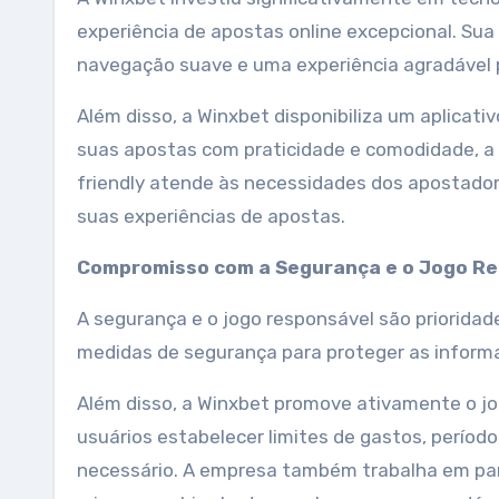
experiência de apostas online excepcional. Sua 
navegação suave e uma experiência agradável 
Além disso, a Winxbet disponibiliza um aplicati
suas apostas com praticidade e comodidade, a 
friendly atende às necessidades dos apostadore
suas experiências de apostas.
Compromisso com a Segurança e o Jogo R
A segurança e o jogo responsável são priorida
medidas de segurança para proteger as informa
Além disso, a Winxbet promove ativamente o j
usuários estabelecer limites de gastos, perío
necessário. A empresa também trabalha em par