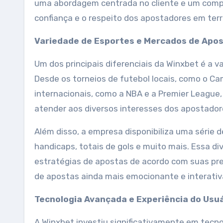
uma abordagem centrada no cliente e um compr
confiança e o respeito dos apostadores em territ
Variedade de Esportes e Mercados de Apo
Um dos principais diferenciais da Winxbet é a 
Desde os torneios de futebol locais, como o Ca
internacionais, como a NBA e a Premier League
atender aos diversos interesses dos apostadore
Além disso, a empresa disponibiliza uma série 
handicaps, totais de gols e muito mais. Essa d
estratégias de apostas de acordo com suas pre
de apostas ainda mais emocionante e interativ
Tecnologia Avançada e Experiência do Usu
A Winxbet investiu significativamente em tecn