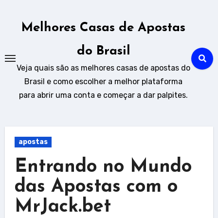
Skip
to
Melhores Casas de Apostas
content
do Brasil
Veja quais são as melhores casas de apostas do
Brasil e como escolher a melhor plataforma
para abrir uma conta e começar a dar palpites.
apostas
Entrando no Mundo
das Apostas com o
MrJack.bet