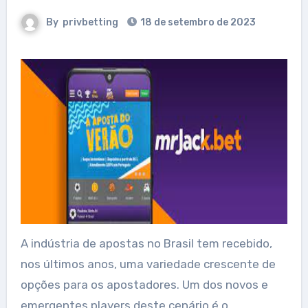
By
privbetting
18 de setembro de 2023
A indústria de apostas no Brasil tem recebido,
nos últimos anos, uma variedade crescente de
opções para os apostadores. Um dos novos e
emergentes players deste cenário é o