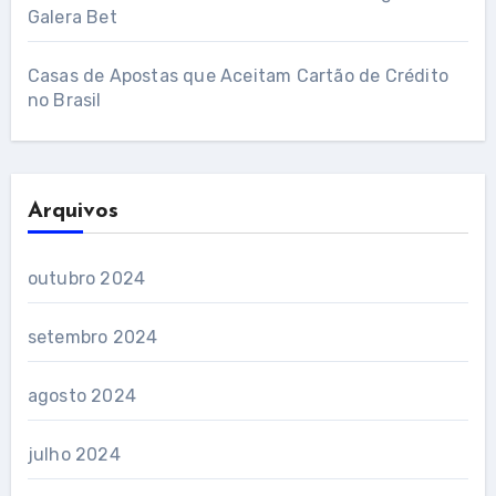
Galera Bet
Casas de Apostas que Aceitam Cartão de Crédito
no Brasil
Arquivos
outubro 2024
setembro 2024
agosto 2024
julho 2024