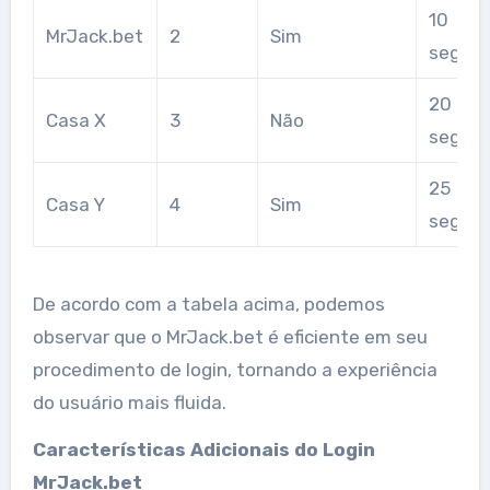
10
MrJack.bet
2
Sim
segun
20
Casa X
3
Não
segun
25
Casa Y
4
Sim
segun
De acordo com a tabela acima, podemos
observar que o MrJack.bet é eficiente em seu
procedimento de login, tornando a experiência
do usuário mais fluida.
Características Adicionais do Login
MrJack.bet