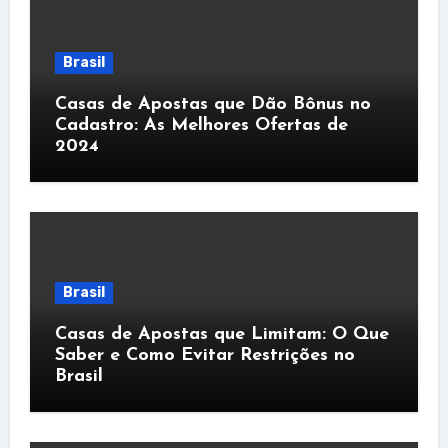
Brasil
Casas de Apostas que Dão Bônus no
Cadastro: As Melhores Ofertas de
2024
Brasil
Casas de Apostas que Limitam: O Que
Saber e Como Evitar Restrições no
Brasil