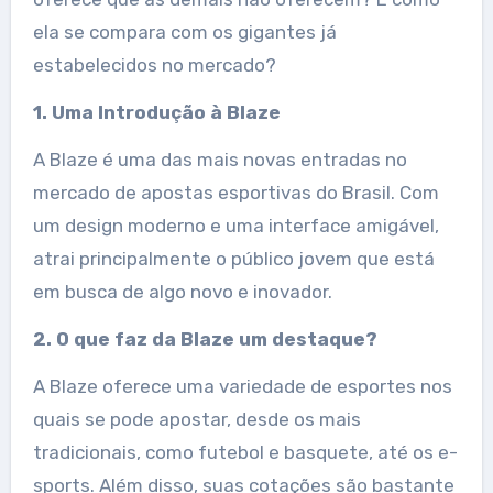
ela se compara com os gigantes já
estabelecidos no mercado?
1. Uma Introdução à Blaze
A Blaze é uma das mais novas entradas no
mercado de apostas esportivas do Brasil. Com
um design moderno e uma interface amigável,
atrai principalmente o público jovem que está
em busca de algo novo e inovador.
2. O que faz da Blaze um destaque?
A Blaze oferece uma variedade de esportes nos
quais se pode apostar, desde os mais
tradicionais, como futebol e basquete, até os e-
sports. Além disso, suas cotações são bastante