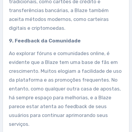
tradicionais, como cartões de crédito e
transferências bancárias, a Blaze também
aceita métodos modernos, como carteiras
digitais e criptomoedas.
9. Feedback da Comunidade
Ao explorar fóruns e comunidades online, é
evidente que a Blaze tem uma base de fãs em
crescimento. Muitos elogiam a facilidade de uso
da plataforma e as promoções frequentes. No
entanto, como qualquer outra casa de apostas,
há sempre espaço para melhorias, e a Blaze
parece estar atenta ao feedback de seus
usuários para continuar aprimorando seus
serviços.