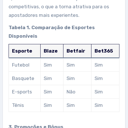
competitivas, o que a torna atrativa para os
apostadores mais experientes.
Tabela 1. Comparação de Esportes
Disponíveis
Esporte
Blaze
Betfair
Bet365
Futebol
Sim
Sim
Sim
Basquete
Sim
Sim
Sim
E-sports
Sim
Não
Sim
Tênis
Sim
Sim
Sim
3. Promoções e Bônus