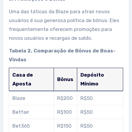
Uma das táticas da Blaze para atrair novos
usuários é sua generosa política de bônus. Eles
frequentemente oferecem promoções para
novos usuários e recargas de saldo.
Tabela 2. Comparação de Bônus de Boas-
Vindas
Casa de
Depósito
Bônus
Aposta
Mínimo
Blaze
R$200
R$50
Betfair
R$100
R$50
Bet365
R$150
R$50