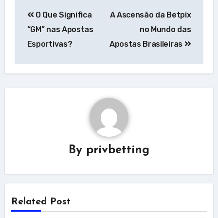
Navegação
O Que Significa
A Ascensão da Betpix
de
“GM” nas Apostas
no Mundo das
Post
Esportivas?
Apostas Brasileiras
By
privbetting
Related Post