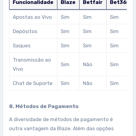
Funcionalidade
Blaze
Betfair
Bet365
Apostas ao Vivo
Sim
Sim
Sim
Depósitos
Sim
Sim
Sim
Saques
Sim
Sim
Sim
Transmissão ao
Sim
Não
Sim
Vivo
Chat de Suporte
Sim
Não
Sim
8. Métodos de Pagamento
A diversidade de métodos de pagamento é
outra vantagem da Blaze. Além das opções