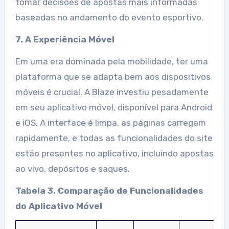
tomar decisões de apostas mais informadas
baseadas no andamento do evento esportivo.
7. A Experiência Móvel
Em uma era dominada pela mobilidade, ter uma
plataforma que se adapta bem aos dispositivos
móveis é crucial. A Blaze investiu pesadamente
em seu aplicativo móvel, disponível para Android
e iOS. A interface é limpa, as páginas carregam
rapidamente, e todas as funcionalidades do site
estão presentes no aplicativo, incluindo apostas
ao vivo, depósitos e saques.
Tabela 3. Comparação de Funcionalidades
do Aplicativo Móvel