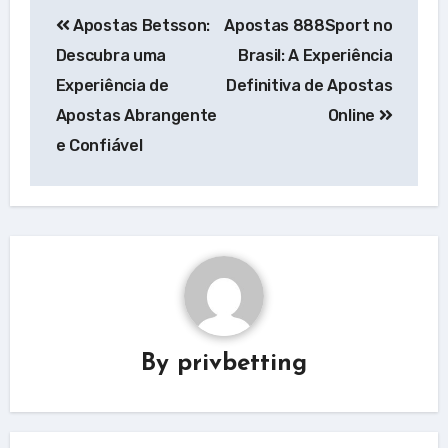
Navegação
Apostas Betsson:
Apostas 888Sport no
de
Descubra uma
Brasil: A Experiência
Post
Experiência de
Definitiva de Apostas
Apostas Abrangente
Online
e Confiável
By
privbetting