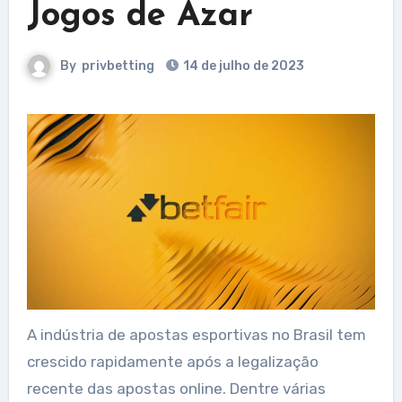
Jogos de Azar
By
privbetting
14 de julho de 2023
A indústria de apostas esportivas no Brasil tem
crescido rapidamente após a legalização
recente das apostas online. Dentre várias