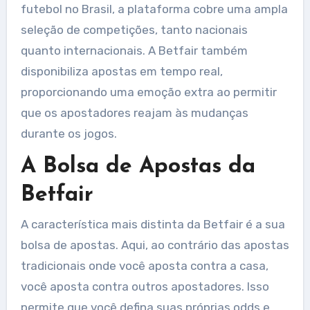
futebol no Brasil, a plataforma cobre uma ampla
seleção de competições, tanto nacionais
quanto internacionais. A Betfair também
disponibiliza apostas em tempo real,
proporcionando uma emoção extra ao permitir
que os apostadores reajam às mudanças
durante os jogos.
A Bolsa de Apostas da
Betfair
A característica mais distinta da Betfair é a sua
bolsa de apostas. Aqui, ao contrário das apostas
tradicionais onde você aposta contra a casa,
você aposta contra outros apostadores. Isso
permite que você defina suas próprias odds e