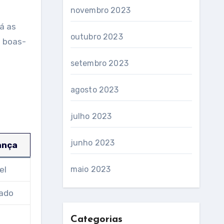
novembro 2023
á as
outubro 2023
e boas-
setembro 2023
agosto 2023
julho 2023
junho 2023
ança
maio 2023
el
cado
Categorias