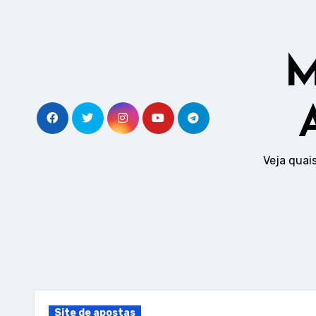
Skip
to
content
M
Veja quai
Site de apostas