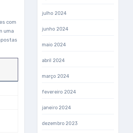
julho 2024
pes com
junho 2024
om uma
apostas
maio 2024
abril 2024
março 2024
fevereiro 2024
janeiro 2024
dezembro 2023