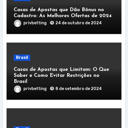
Casas de Apostas que Dão Bônus no
Cadastro: As Melhores Ofertas de 2024
privbetting
24 de outubro de 2024
Brasil
Casas de Apostas que Limitam: O Que
Saber e Como Evitar Restrições no
Brasil
privbetting
8 de setembro de 2024