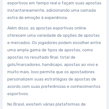
esportivos em tempo real e façam suas apostas
instantaneamente, adicionando uma camada
extra de emoção à experiência.
Além disso, as apostas esportivas online
oferecem uma variedade de opções de apostas
e mercados. Os jogadores podem escolher entre
uma ampla gama de tipos de apostas, como
apostas no resultado final, total de
gols/marcadores, handicaps, apostas ao vivo e
muito mais. Isso permite que os apostadores
personalizem suas estratégias de apostas de
acordo com suas preferências e conhecimentos
esportivos.
No Brasil, existem várias plataformas de