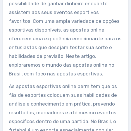
possibilidade de ganhar dinheiro enquanto
assistem aos seus eventos esportivos
favoritos. Com uma ampla variedade de opções
esportivas disponíveis, as apostas online
oferecem uma experiência emocionante para os
entusiastas que desejam testar sua sorte e
habilidades de previsão. Neste artigo,
exploraremos o mundo das apostas online no
Brasil, com foco nas apostas esportivas.
As apostas esportivas online permitem que os
fãs de esportes coloquem suas habilidades de
análise e conhecimento em prática, prevendo
resultados, marcadores e até mesmo eventos
específicos dentro de uma partida. No Brasil, o
futebol é um esporte especialmente popular