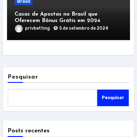
Brasil
Casas de Apostas no Brasil que
Oferecem Bônus Grátis em 2024
privbetting
5 de setembro de 2024
Pesquisar
Pesquisar
Posts recentes