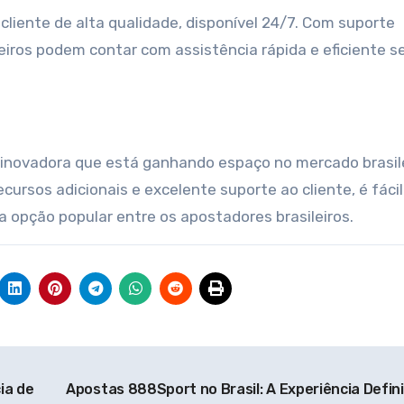
cliente de alta qualidade, disponível 24/7. Com suporte
eiros podem contar com assistência rápida e eficiente 
 inovadora que está ganhando espaço no mercado brasil
ursos adicionais e excelente suporte ao cliente, é fácil
 opção popular entre os apostadores brasileiros.
ia de
Apostas 888Sport no Brasil: A Experiência Defini