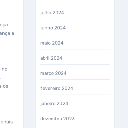
julho 2024
ença
junho 2024
rança e
maio 2024
abril 2024
l no
março 2024
A
e os
fevereiro 2024
janeiro 2024
dezembro 2023
ionais