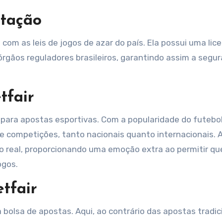
tação
 com as leis de jogos de azar do país. Ela possui uma lic
órgãos reguladores brasileiros, garantindo assim a segu
tfair
para apostas esportivas. Com a popularidade do futebo
e competições, tanto nacionais quanto internacionais. 
 real, proporcionando uma emoção extra ao permitir qu
ogos.
tfair
a bolsa de apostas. Aqui, ao contrário das apostas tradic