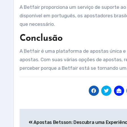
A Betfair proporciona um serviço de suporte ao 
disponível em português, os apostadores brasil
que necessário.
Conclusão
A Betfair é uma plataforma de apostas única e
apostas. Com suas várias opções de apostas, rec
perceber porque a Betfair está se tornando uma
Navegação
Apostas Betsson: Descubra uma Experiênc
de