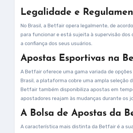
Legalidade e Regulamen
No Brasil, a Betfair opera legalmente, de acordo
para funcionar e está sujeita à supervisão dos 
a confiança dos seus usuários.
Apostas Esportivas na Be
A Betfair oferece uma gama variada de opções 
Brasil, a plataforma cobre uma ampla seleção d
Betfair também disponibiliza apostas em tempo
apostadores reajam às mudanças durante os j
A Bolsa de Apostas da Be
A característica mais distinta da Betfair é a su