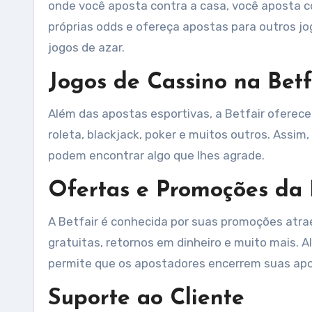
onde você aposta contra a casa, você aposta c
próprias odds e ofereça apostas para outros j
jogos de azar.
Jogos de Cassino na Betf
Além das apostas esportivas, a Betfair oferece
roleta, blackjack, poker e muitos outros. Assi
podem encontrar algo que lhes agrade.
Ofertas e Promoções da 
A Betfair é conhecida por suas promoções atra
gratuitas, retornos em dinheiro e muito mais. 
permite que os apostadores encerrem suas apos
Suporte ao Cliente