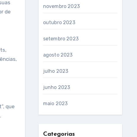
 suas
novembro 2023
or de
outubro 2023
setembro 2023
ts,
agosto 2023
ências,
julho 2023
junho 2023
maio 2023
”, que
.
Categorias