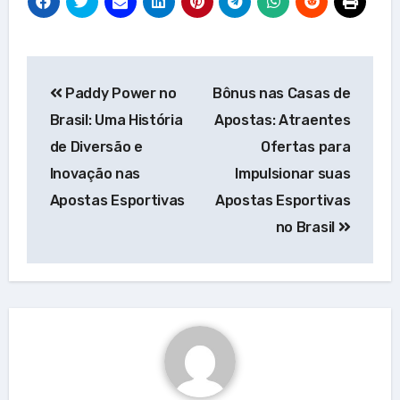
Navegação
Paddy Power no
Bônus nas Casas de
de
Brasil: Uma História
Apostas: Atraentes
Post
de Diversão e
Ofertas para
Inovação nas
Impulsionar suas
Apostas Esportivas
Apostas Esportivas
no Brasil