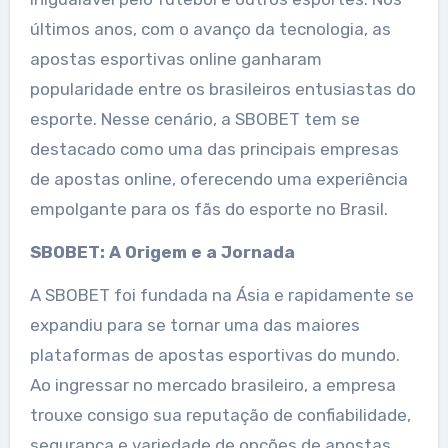
últimos anos, com o avanço da tecnologia, as
apostas esportivas online ganharam
popularidade entre os brasileiros entusiastas do
esporte. Nesse cenário, a SBOBET tem se
destacado como uma das principais empresas
de apostas online, oferecendo uma experiência
empolgante para os fãs do esporte no Brasil.
SBOBET: A Origem e a Jornada
A SBOBET foi fundada na Ásia e rapidamente se
expandiu para se tornar uma das maiores
plataformas de apostas esportivas do mundo.
Ao ingressar no mercado brasileiro, a empresa
trouxe consigo sua reputação de confiabilidade,
segurança e variedade de opções de apostas.