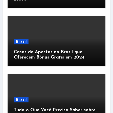
Brasil
Casas de Apostas no Brasil que
Oferecem Bônus Grátis em 2024
Brasil
Tudo o Que Você Precisa Saber sobre