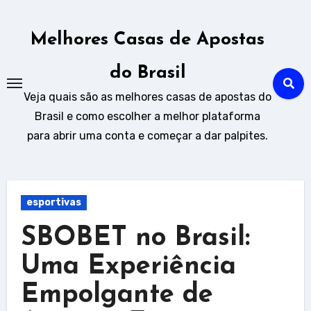
Skip
to
Melhores Casas de Apostas
content
do Brasil
Veja quais são as melhores casas de apostas do
Brasil e como escolher a melhor plataforma
para abrir uma conta e começar a dar palpites.
esportivas
SBOBET no Brasil:
Uma Experiência
Empolgante de