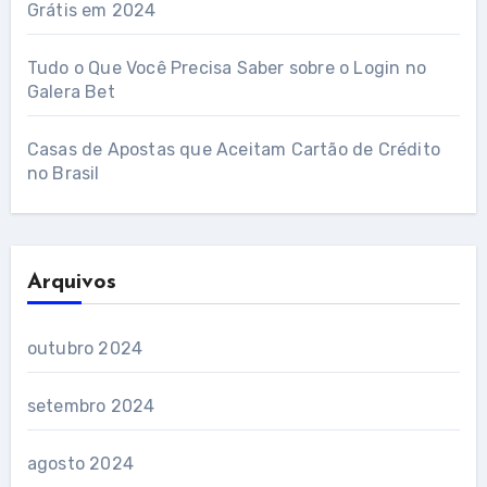
Grátis em 2024
Tudo o Que Você Precisa Saber sobre o Login no
Galera Bet
Casas de Apostas que Aceitam Cartão de Crédito
no Brasil
Arquivos
outubro 2024
setembro 2024
agosto 2024