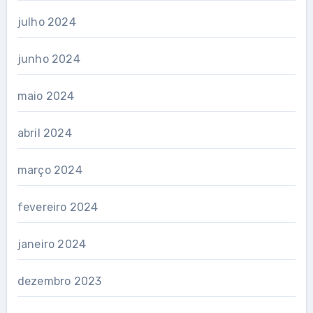
julho 2024
junho 2024
maio 2024
abril 2024
março 2024
fevereiro 2024
janeiro 2024
dezembro 2023