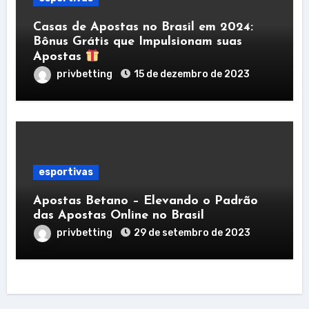
Casas de Apostas no Brasil em 2024:
Bônus Grátis que Impulsionam suas
Apostas
privbetting
15 de dezembro de 2023
esportivas
Apostas Betano – Elevando o Padrão
das Apostas Online no Brasil
privbetting
29 de setembro de 2023