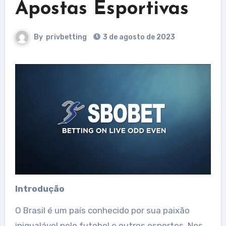
Apostas Esportivas
By
privbetting
3 de agosto de 2023
Introdução
O Brasil é um país conhecido por sua paixão
inigualável pelo futebol e outros esportes. Nos