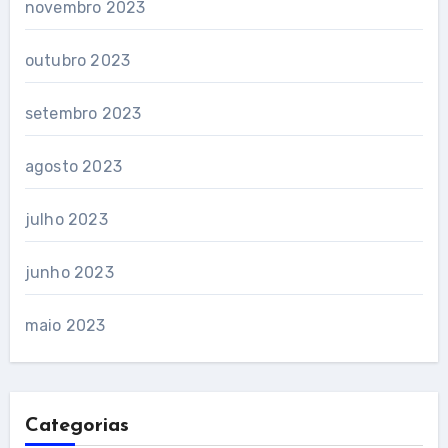
novembro 2023
outubro 2023
setembro 2023
agosto 2023
julho 2023
junho 2023
maio 2023
Categorias