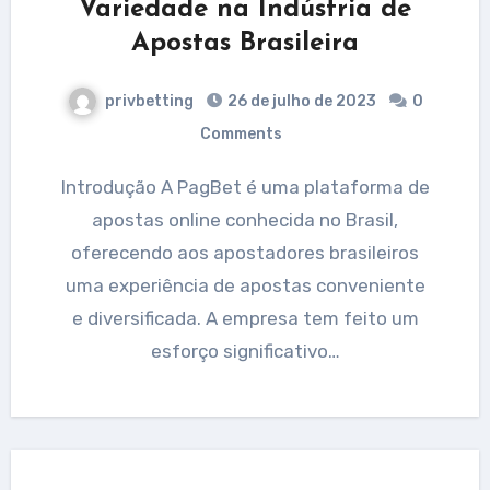
Variedade na Indústria de
Apostas Brasileira
privbetting
26 de julho de 2023
0
Comments
Introdução A PagBet é uma plataforma de
apostas online conhecida no Brasil,
oferecendo aos apostadores brasileiros
uma experiência de apostas conveniente
e diversificada. A empresa tem feito um
esforço significativo…