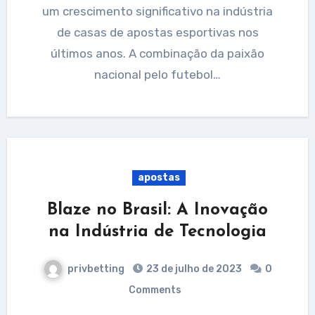
um crescimento significativo na indústria
de casas de apostas esportivas nos
últimos anos. A combinação da paixão
nacional pelo futebol…
apostas
Blaze no Brasil: A Inovação
na Indústria de Tecnologia
privbetting
23 de julho de 2023
0
Comments