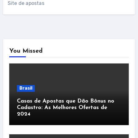
Site de apostas
You Missed
Brasil
Casas de Apostas que Dão Bônus no
Cadastro: As Melhores Ofertas de
2024