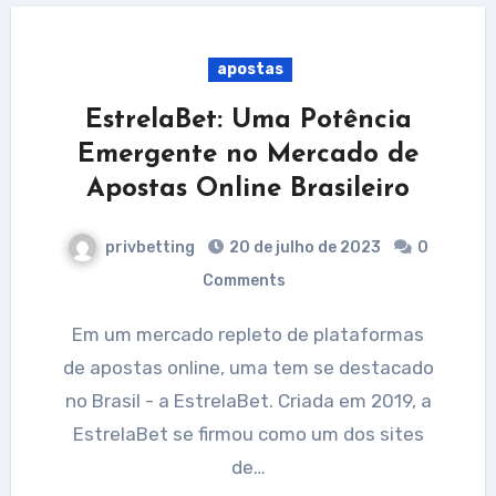
apostas
EstrelaBet: Uma Potência
Emergente no Mercado de
Apostas Online Brasileiro
privbetting
20 de julho de 2023
0
Comments
Em um mercado repleto de plataformas
de apostas online, uma tem se destacado
no Brasil - a EstrelaBet. Criada em 2019, a
EstrelaBet se firmou como um dos sites
de…