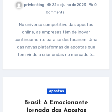
privbetting
22 de julho de 2023
0
Comments
No universo competitivo das apostas
online, as empresas têm de inovar
continuamente para se destacarem. Uma
das novas plataformas de apostas que
tem vindo a criar ondas no mercado é…
apostas
Brasil: A Emocionante
Jornada das Apostas