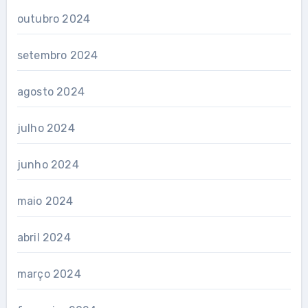
outubro 2024
setembro 2024
agosto 2024
julho 2024
junho 2024
maio 2024
abril 2024
março 2024