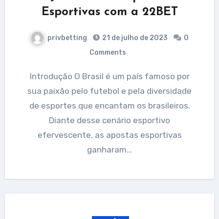
Esportivas com a 22BET
privbetting
21 de julho de 2023
0
Comments
Introdução O Brasil é um país famoso por
sua paixão pelo futebol e pela diversidade
de esportes que encantam os brasileiros.
Diante desse cenário esportivo
efervescente, as apostas esportivas
ganharam…