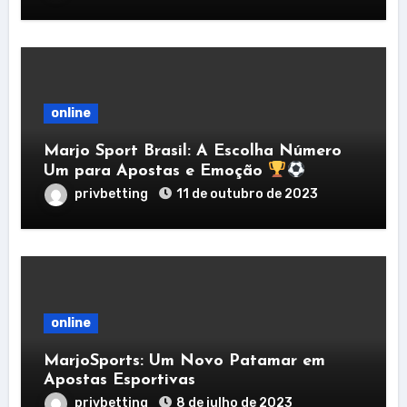
online
Marjo Sport Brasil: A Escolha Número
Um para Apostas e Emoção
privbetting
11 de outubro de 2023
online
MarjoSports: Um Novo Patamar em
Apostas Esportivas
privbetting
8 de julho de 2023