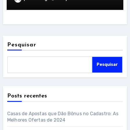
Pesquisar
Pesquisar
Posts recentes
Casas de Apostas que Dão Bônus no Cadastro: As
Melhores Ofertas de 2024