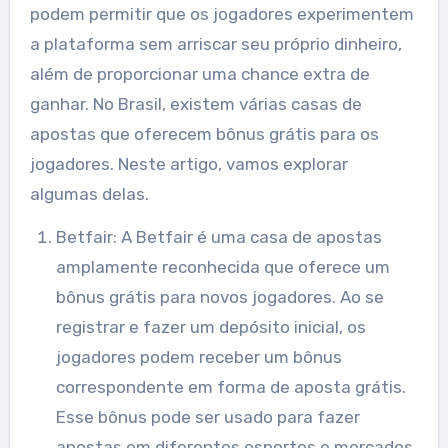
podem permitir que os jogadores experimentem
a plataforma sem arriscar seu próprio dinheiro,
além de proporcionar uma chance extra de
ganhar. No Brasil, existem várias casas de
apostas que oferecem bônus grátis para os
jogadores. Neste artigo, vamos explorar
algumas delas.
Betfair: A Betfair é uma casa de apostas
amplamente reconhecida que oferece um
bônus grátis para novos jogadores. Ao se
registrar e fazer um depósito inicial, os
jogadores podem receber um bônus
correspondente em forma de aposta grátis.
Esse bônus pode ser usado para fazer
apostas em diferentes esportes e mercados,