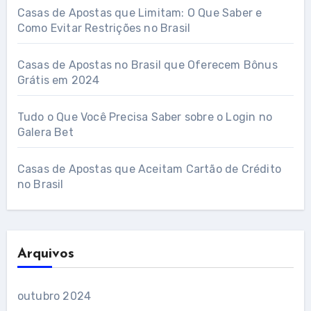
Casas de Apostas que Limitam: O Que Saber e
Como Evitar Restrições no Brasil
Casas de Apostas no Brasil que Oferecem Bônus
Grátis em 2024
Tudo o Que Você Precisa Saber sobre o Login no
Galera Bet
Casas de Apostas que Aceitam Cartão de Crédito
no Brasil
Arquivos
outubro 2024