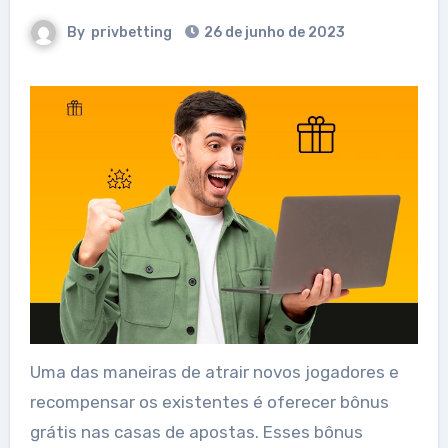
By
privbetting
26 de junho de 2023
Uma das maneiras de atrair novos jogadores e
recompensar os existentes é oferecer bônus
grátis nas casas de apostas. Esses bônus